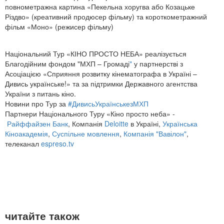
повнометражна картина «Пекельна хоругва або Козацьке
Різдво» (креативний продюсер фільму) та короткометражний
фільм «Моно» (режисер фільму)
Національний Тур «КІНО ПРОСТО НЕБА» реалізується
Благодійним фондом "МХП – Громаді
"
у партнерстві з
Асоціацією «Сприяння розвитку кінематографа в Україні –
Дивись українське!» та за підтримки Державного агентства
України з питань кіно.
Новини про Тур за
#ДивисьУкраїнськезМХП
Партнери Національного Туру «Кіно просто неба» -
Райффайзен Банк
, Компанія
Deloitte
в Україні,
Українська
Кіноакадемія
,
Суспільне мовлення
,
Компанія "Вавілон"
,
телеканал
espreso.tv
читайте також