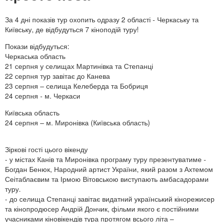
За 4 дні показів тур охопить одразу 2 області - Черкаську та
Київську, де відбудуться 7 кіноподій туру!
Покази відбудуться:
Черкаська область
21 серпня у селищах Мартинівка та Степанці
22 серпня тур завітає до Канева
23 серпня – селища Келеберда та Бобриця
24 серпня - м. Черкаси
Київська область
24 серпня – м. Миронівка (Київська область)
Зіркові гості цього вікенду
- у містах Канів та Миронівка програму туру презентуватиме -
Богдан Бенюк, Народний артист України, який разом з Ахтемом
Сеітаблаєвим та Ірмою Вітовською виступають амбасадорами
туру.
- до селища Степанці завітає видатний український кінорежисер
та кінопродюсер Андрій Дончик, фільми якого є постійними
учасниками кіновікендів тура протягом всього літа –