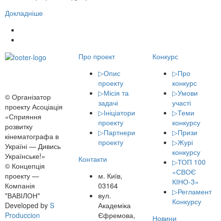
Докладніше
Про проект
Конкурс
▷
Опис
▷
Про
проекту
конкурс
▷
Місія та
▷
Умови
© Організатор
задачі
участі
проекту Асоціація
▷
Ініціатори
▷
Теми
«Сприяння
проекту
конкурсу
розвитку
▷
Партнери
▷
Призи
кінематографа в
проекту
▷
Журі
Україні — Дивись
конкурсу
Українське!»
Контакти
▷
ТОП 100
© Концепція
«СВОЄ
м. Київ,
проекту —
КІНО-3»
03164
Компанія
▷
Регламент
вул.
"ВАВІЛОН"
Конкурсу
Академіка
Developed by
S
Єфремова,
Produccion
Новини