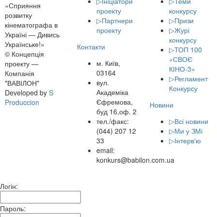
▷
Ініціатори
▷
Теми
«Сприяння
проекту
конкурсу
розвитку
▷
Партнери
▷
Призи
кінематографа в
проекту
▷
Журі
Україні — Дивись
конкурсу
Українське!»
Контакти
▷
ТОП 100
© Концепція
«СВОЄ
м. Київ,
проекту —
КІНО-3»
03164
Компанія
▷
Регламент
вул.
"ВАВІЛОН"
Конкурсу
Академіка
Developed by
S
Єфремова,
Produccion
Новини
буд 16,оф. 2
тел./факс:
▷
Всі новини
(044) 207 12
▷
Ми у ЗМі
33
▷
Інтерв'ю
email:
konkurs@babilon.com.ua
Логін:
Пароль: