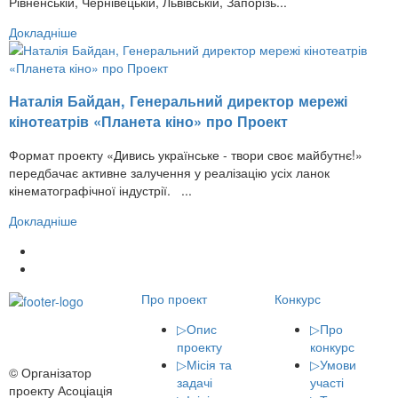
Рівненській, Чернівецькій, Львівській, Запорізь...
Докладніше
Наталія Байдан, Генеральний директор мережі
кінотеатрів «Планета кіно» про Проект
Формат проекту «Дивись українське - твори своє майбутнє!»
передбачає активне залучення у реалізацію усіх ланок
кінематографічної індустрії. ...
Докладніше
Про проект
Конкурс
▷
Опис
▷
Про
проекту
конкурс
▷
Місія та
▷
Умови
© Організатор
задачі
участі
проекту Асоціація