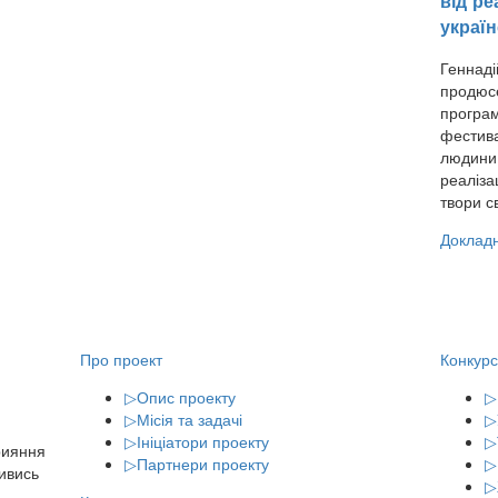
від ре
україн
Геннаді
продюсе
програм
фестива
людини 
реаліза
твори св
Доклад
Про проект
Конкурс
▷
Опис проекту
▷
▷
Місія та задачі
▷
▷
Ініціатори проекту
▷
рияння
▷
Партнери проекту
▷
Дивись
▷