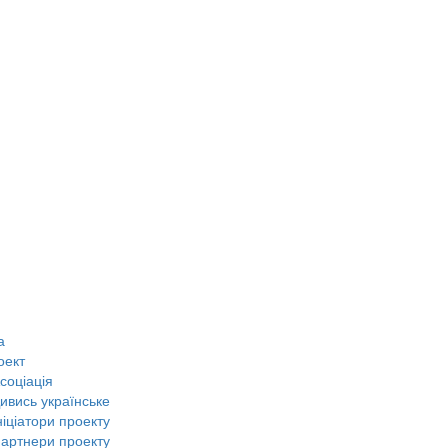
а
оект
соціація
ивись українське
ніціатори проекту
артнери проекту