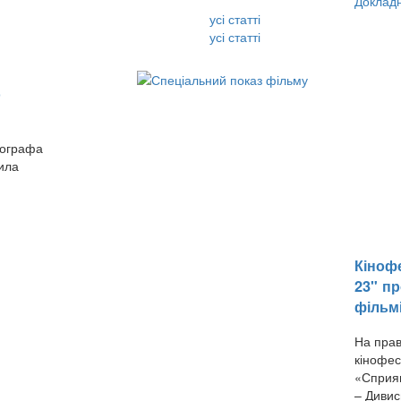
Доклад
усі статті
усі статті
о
тографа
пила
Кінофе
23" пр
фільм
На прав
кінофес
«Сприян
– Дивис