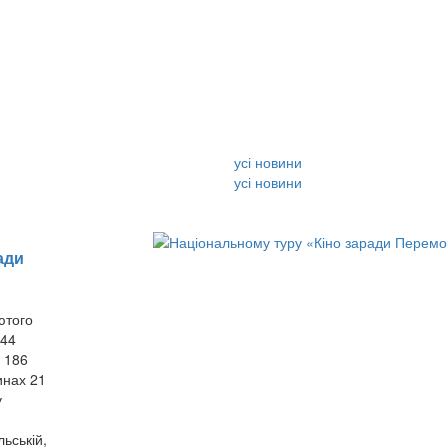
усі новини
усі новини
ади
ютого
 44
у 186
инах 21
у
ьській,