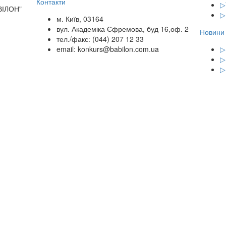
Контакти
▷
ВІЛОН"
▷
м. Київ, 03164
вул. Академіка Єфремова, буд 16,оф. 2
Новини
тел./факс: (044) 207 12 33
email: konkurs@babilon.com.ua
▷
▷
▷