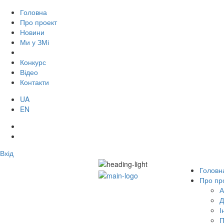
Головна
Про проект
Новини
Ми у ЗМі
Конкурс
Відео
Контакти
UA
EN
Вхід
Головн
Про пр
А
Д
І
П