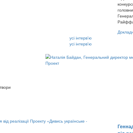
конкурс
головни
Генерал
Райффай
Доклад
усі інтерв'ю
усі інтерв'ю
 твори
Генна