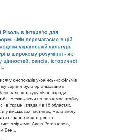
 Різоль в інтерв‘ю для
форм: «Ми перемагаємо в цій
завдяки українській культурі.
рі в широкому розумінні - як
 цінностей, сенсів, історичної
і»
исячу кінопоказів українських фільмів
атку серпня було організовано в
аціонального туру «Кіно заради
ги!». Незважаючи на повномасштабну
сії в Україні, глядачі в 18 областях,
 й у військових частинах, мали змогу
ати екранне мистецтво та
атися з зірками: Адою Роговцевою,
м Бен...