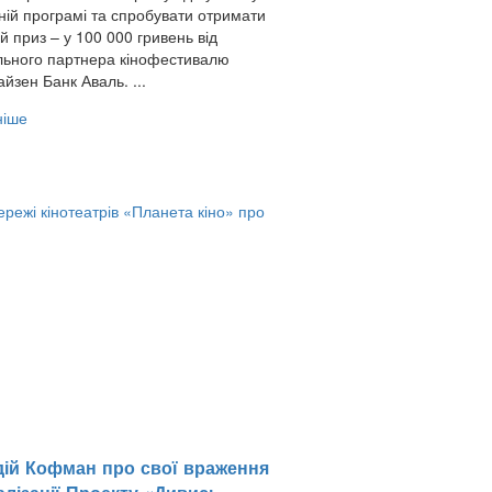
ній програмі та спробувати отримати
й приз – у 100 000 гривень від
ьного партнера кінофестивалю
зен Банк Аваль. ...
ніше
дій Кофман про свої враження