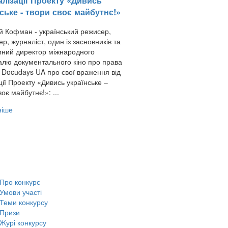
алізації Проекту «Дивись
ське - твори своє майбутнє!»
й Кофман - український режисер,
р, журналіст, один із засновників та
ний директор міжнародного
лю документального кіно про права
Docudays UA про свої враження від
ції Проекту «Дивись українське –
оє майбутнє!»: ...
ніше
Про конкурс
Умови участі
Теми конкурсу
Призи
Журі конкурсу