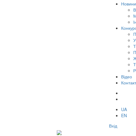
Новини
В
М
І
Конкур
П
У
Т
П
Ж
Т
Р
Відео
Контак
UA
EN
Вхід