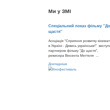
Ми у ЗМІ
Спеціальний показ фільму "Д
щастя"
Асоціація "Сприяння розвитку кінема
в Україні - Дивись українське!" висту
партнером фільму "До щастя",
режисера Вінсента Меттеля ...
Докладніше