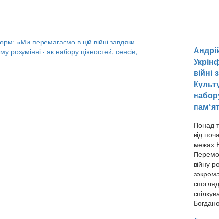
Андрій
Укрін
війні 
Культу
набору
пам‘ят
Понад т
від поч
межах Н
Перемо
війну ро
зокрема
спогляд
спілкув
Богдано