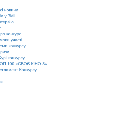
сі новини
и у ЗМі
нтерв'ю
с
ро конкурс
мови участі
еми конкурсу
ризи
урі конкурсу
ОП 100 «СВОЄ КІНО-3»
егламент Конкурсу
ти