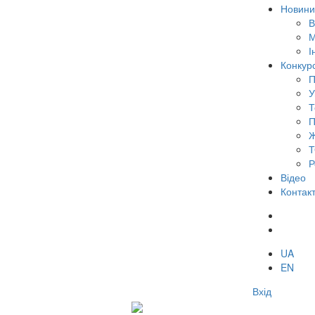
Новини
В
М
І
Конкур
П
У
Т
П
Ж
Т
Р
Відео
Контак
UA
EN
Вхід