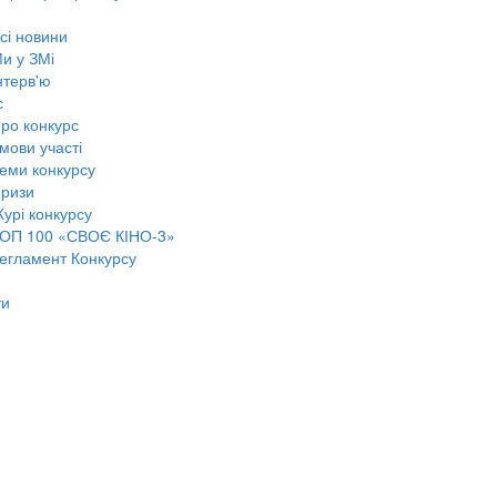
сі новини
и у ЗМі
нтерв'ю
с
ро конкурс
мови участі
еми конкурсу
ризи
урі конкурсу
ОП 100 «СВОЄ КІНО-3»
егламент Конкурсу
ти