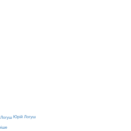
Юрій Логуш
ніше