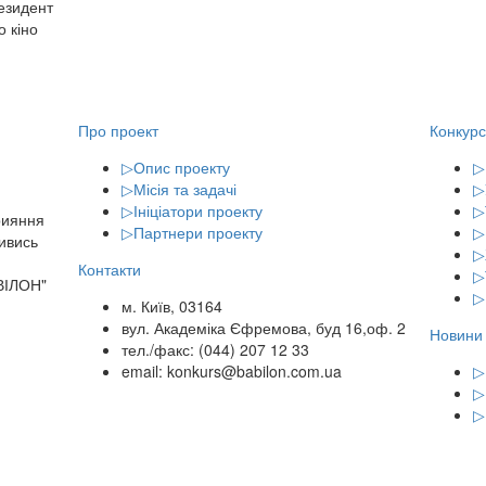
резидент
о кіно
Про проект
Конкурс
▷
Опис проекту
▷
▷
Місія та задачі
▷
▷
Ініціатори проекту
▷
рияння
▷
Партнери проекту
▷
Дивись
▷
Контакти
▷
ВІЛОН"
▷
м. Київ, 03164
вул. Академіка Єфремова, буд 16,оф. 2
Новини
тел./факс: (044) 207 12 33
email: konkurs@babilon.com.ua
▷
▷
▷