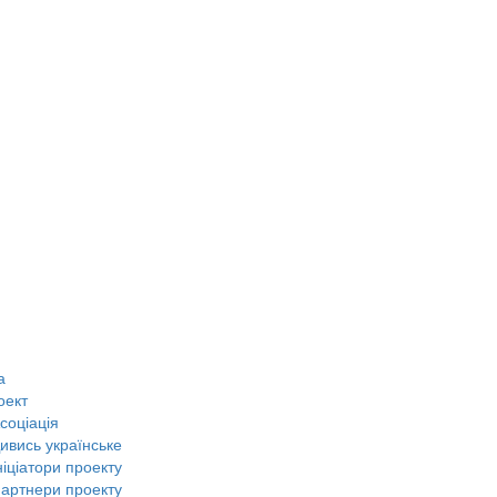
а
оект
соціація
ивись українське
ніціатори проекту
артнери проекту