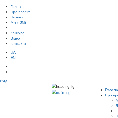
Головна
Про проект
Новини
Ми у ЗМі
Конкурс
Відео
Контакти
UA
EN
Вхід
Головн
Про пр
А
Д
І
П