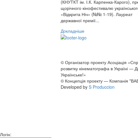
(КНУТКТ ім. І.К. Карпенка-Карого), п
щорічного кінофестивалю українськог
«Відкрита Ніч» (№№ 1-19). Лауреат
державної премії...
Докладніше
© Організатор проекту Асоціація «Сп
розвитку кінематографа в Україні — 
Українське!»
© Концепція проекту — Компанія "ВА
Developed by
S Produccion
Логін: