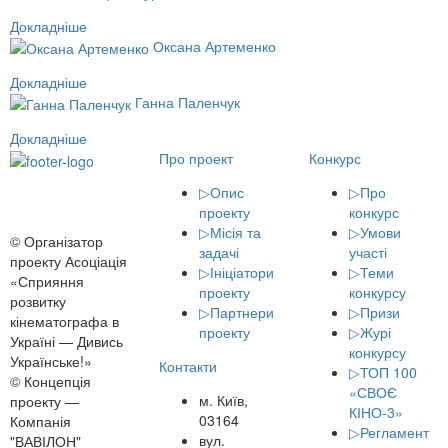
Докладніше
Оксана Артеменко
Докладніше
Ганна Паленчук
Докладніше
Про проект
Конкурс
▷
Опис
▷
Про
проекту
конкурс
▷
Місія та
▷
Умови
© Організатор
задачі
участі
проекту Асоціація
▷
Ініціатори
▷
Теми
«Сприяння
проекту
конкурсу
розвитку
▷
Партнери
▷
Призи
кінематографа в
проекту
▷
Журі
Україні — Дивись
конкурсу
Українське!»
Контакти
▷
ТОП 100
© Концепція
«СВОЄ
м. Київ,
проекту —
КІНО-3»
03164
Компанія
▷
Регламент
вул.
"ВАВІЛОН"