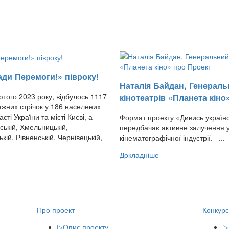
ади Перемоги!» півроку!
Наталія Байдан, Генераль
ютого 2023 року, відбулось 1117
кінотеатрів «Планета кіно
ажних стрічок у 186 населених
сті України та місті Києві, а
Формат проекту «Дивись українс
ській, Хмельницькій,
передбачає активне залучення у
кій, Рівненській, Чернівецькій,
кінематографічної індустрії. ...
Докладніше
Про проект
Конкурс
▷
Опис проекту
▷