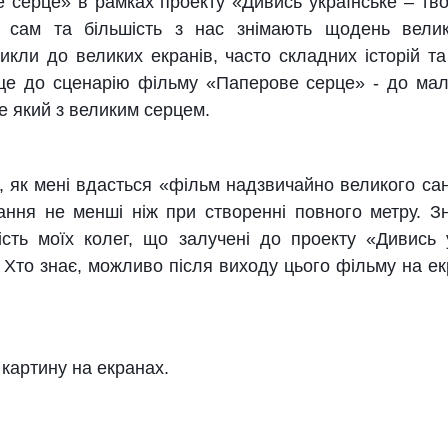
 серце» в рамках проекту «Дивись українське – тв
Я сам та більшість з нас знімають щодень велик
икли до великих екранів, часто складних історій та
е до сценарію фільму «Паперове серце» - до малес
ле який з великим серцем.
як мені вдасться «фільм надзвичайно великого сан
вання не менші ніж при створенні повного метру. З
ість моїх колег, що залучені до проекту «Дивись у
 Хто знає, можливо після виходу цього фільму на ек
картину на екранах.