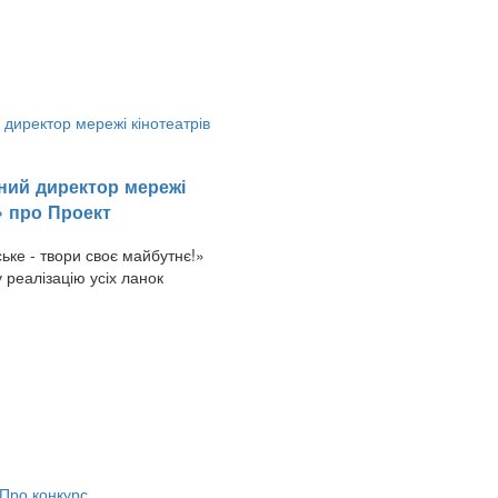
ний директор мережі
» про Проект
ьке - твори своє майбутнє!»
 реалізацію усіх ланок
Про конкурс