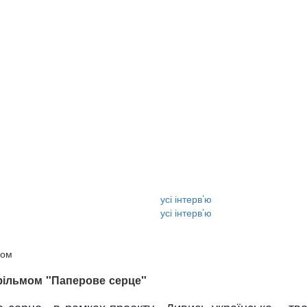
усі інтерв’ю
усі інтерв’ю
фільмом "Паперове серце"