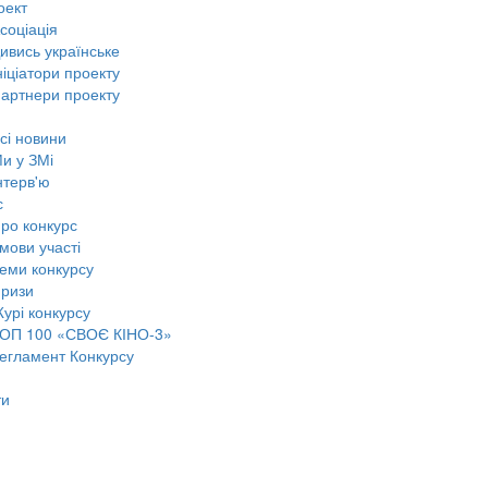
оект
соціація
ивись українське
ніціатори проекту
артнери проекту
сі новини
и у ЗМі
нтерв'ю
с
ро конкурс
мови участі
еми конкурсу
ризи
урі конкурсу
ОП 100 «СВОЄ КІНО-3»
егламент Конкурсу
ти