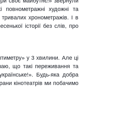
ори своє майбутнє!» звернули
і повнометражні художні та
 тривалих хронометражів. І в
енької історії без слів, про
тиметру» у 3 хвилини. Але ці
наю, що такі переживання та
країнське!». Будь-яка добра
рани кінотеатрів ми побачимо