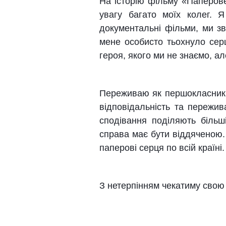
На історію фільму «Паперове
увагу багато моїх колег. 
доку
ментальні фільми, ми зв
мене особисто тьохнуло серц
героя, якого ми не знаємо, а
Переживаю як першокласник, 
відповідальність та пережи
сподівання поділяють більш
справа має бути віддяченою.
паперові серця по всій країні.
З нетерпінням чекатиму свою 