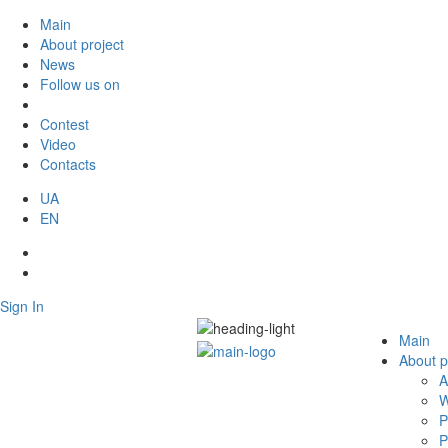
Main
About project
News
Follow us on
Contest
Video
Contacts
UA
EN
Sign In
Main
About p
A
W
P
P