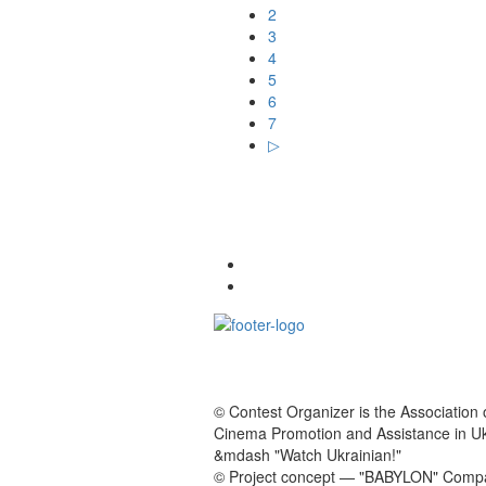
2
3
4
5
6
7
▷
© Contest Organizer is the Association 
Cinema Promotion and Assistance in U
&mdash "Watch Ukrainian!"
© Project concept — "BABYLON" Comp