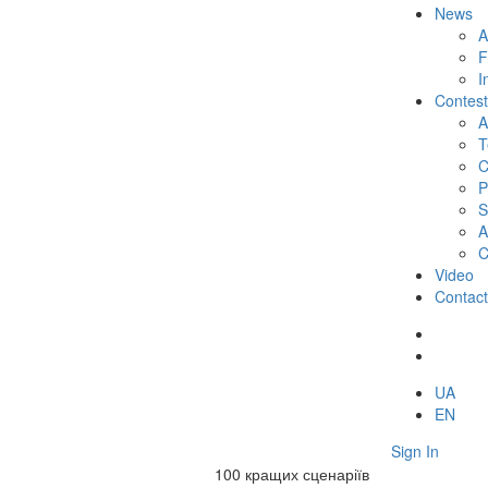
News
A
F
I
Contest
A
T
C
P
S
A
C
Video
Contact
UA
EN
Sign In
100 кращих сценаріїв