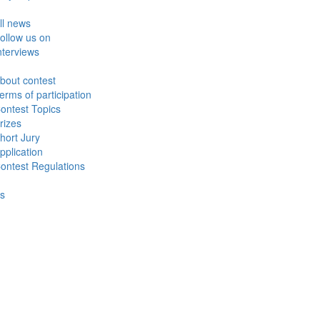
ll news
ollow us on
nterviews
bout contest
erms of participation
ontest Topics
rizes
hort Jury
pplication
ontest Regulations
s