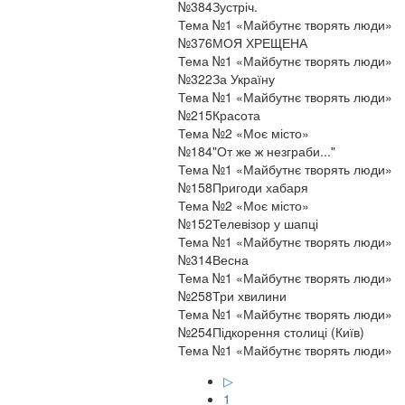
№
384
Зустріч.
Тема №1 «Майбутнє творять люди»
№
376
МОЯ ХРЕЩЕНА
Тема №1 «Майбутнє творять люди»
№
322
За Україну
Тема №1 «Майбутнє творять люди»
№
215
Красота
Тема №2 «Моє місто»
№
184
"От же ж незграби..."
Тема №1 «Майбутнє творять люди»
№
158
Пригоди хабаря
Тема №2 «Моє місто»
№
152
Телевізор у шапці
Тема №1 «Майбутнє творять люди»
№
314
Весна
Тема №1 «Майбутнє творять люди»
№
258
Три хвилини
Тема №1 «Майбутнє творять люди»
№
254
Підкорення столиці (Київ)
Тема №1 «Майбутнє творять люди»
▷
1