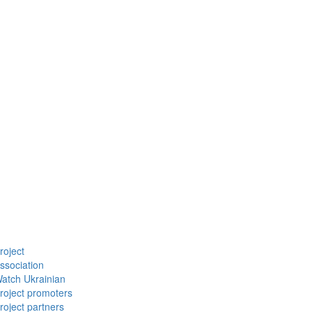
roject
ssociation
atch Ukrainian
roject promoters
roject partners