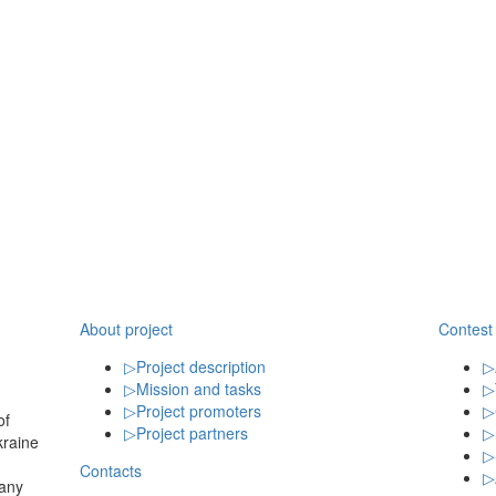
About project
Contest
▷
Project description
▷
▷
Mission and tasks
▷
▷
Project promoters
▷
of
▷
Project partners
▷
kraine
▷
Contacts
▷
any