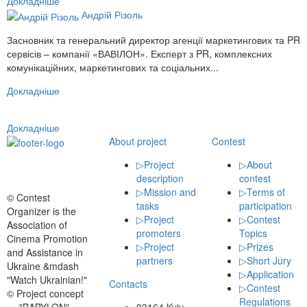
Докладніше
Андрій Різоль
Засновник та генеральний директор агенції маркетингових та PR
сервісів – компанії «ВАВІЛОН». Експерт з PR, комплексних
комунікаційних, маркетингових та соціальних...
Докладніше
Докладніше
About project
Contest
▷
Project
▷
About
description
contest
▷
Mission and
▷
Terms of
© Contest
tasks
participation
Organizer is the
▷
Project
▷
Contest
Association of
promoters
Topics
Cinema Promotion
▷
Project
▷
Prizes
and Assistance in
partners
▷
Short Jury
Ukraine &mdash
▷
Application
"Watch Ukrainian!"
Contacts
▷
Contest
© Project concept
Regulations
03164 Kyiv
— "BABYLON"